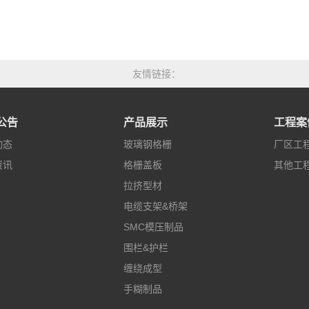
友情链接
公告
产品展示
工程案
动态
玻璃钢格栅
厂区工
资讯
格栅盖板
其他工
拉挤型材
电缆支架&桥架
SMC模压制品
围栏&护栏
缠绕成型
手糊制品