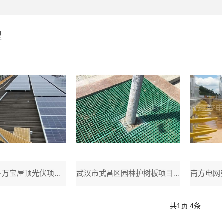
程
广州市松下·万宝屋顶光伏项目的玻璃钢格栅安装工程
武汉市武昌区园林护树板项目工程
南方电网
共
1
页
4
条