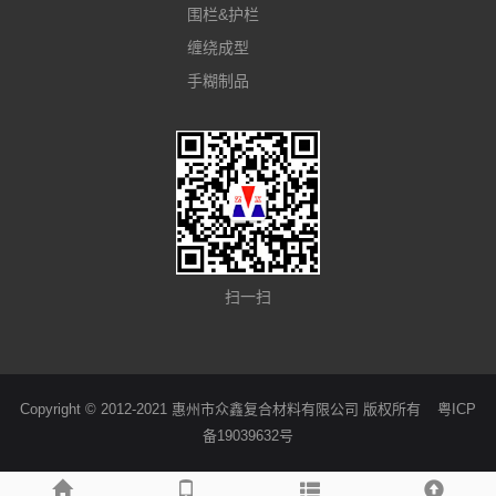
围栏&护栏
缠绕成型
手糊制品
扫一扫
Copyright © 2012-2021 惠州市众鑫复合材料有限公司 版权所有
粤ICP
备19039632号