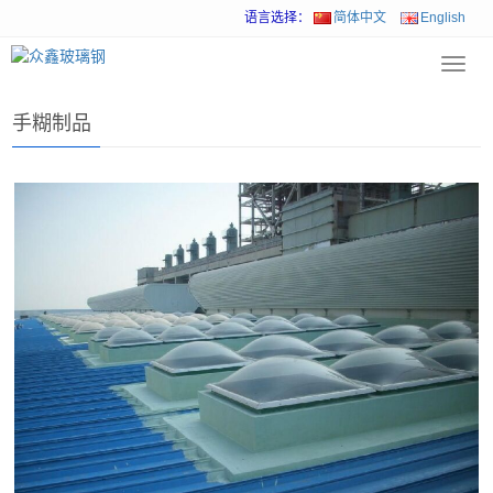
语言选择：
简体中文
English
Toggl
首页
>
产品展示
>
手糊制品
navig
手糊制品