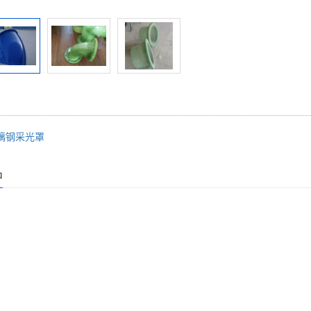
璃钢采光罩
品